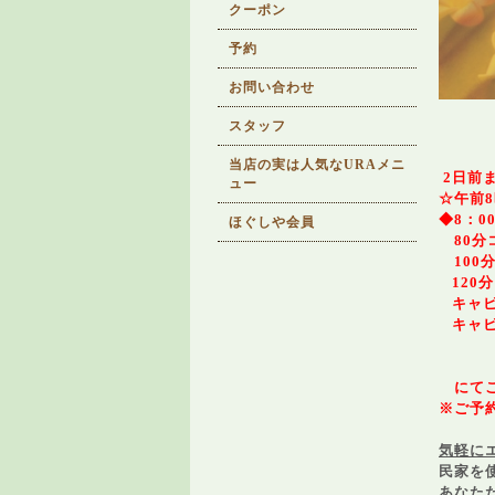
クーポン
予約
お問い合わせ
スタッフ
当店の実は人気なURAメニ
2日前
ュー
☆午前
◆8：
ほぐしや会員
80分
100分
120分
キャビ
キャ
にてご
※ご予
気軽に
民家を
あなた