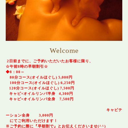
Welcome
2日前までに、ご予約いただいたお客様に限り、
☆午前8時の早朝割引☆
◆8：00～
80分コース(オイルほぐし) 5,000円
100分コース(オイルほぐし) 6,250円
120分コース(オイルほぐし) 7,500円
キャビ×オイルリンパ半身 4,300円
キャビ×オイルリンパ全身 7,500円
キャビテ
ーション全身 3,000円
にてご利用いただけます！
※ご予約に際に『早朝割で』とお伝えくださいませ(^^)