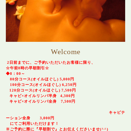
Welcome
2日前までに、ご予約いただいたお客様に限り、
☆午前8時の早朝割引☆
◆8：00～
80分コース(オイルほぐし) 5,000円
100分コース(オイルほぐし) 6,250円
120分コース(オイルほぐし) 7,500円
キャビ×オイルリンパ半身 4,300円
キャビ×オイルリンパ全身 7,500円
キャビテ
ーション全身 3,000円
にてご利用いただけます！
※ご予約に際に『早朝割で』とお伝えくださいませ(^^)