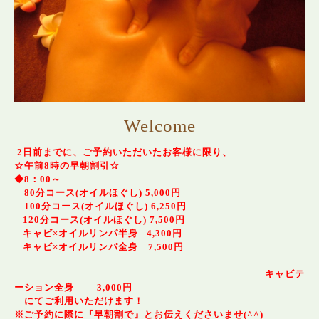
Welcome
2日前までに、ご予約いただいたお客様に限り、
☆午前8時の早朝割引☆
◆8：00～
80分コース(オイルほぐし) 5,000円
100分コース(オイルほぐし) 6,250円
120分コース(オイルほぐし) 7,500円
キャビ×オイルリンパ半身 4,300円
キャビ×オイルリンパ全身 7,500円
キャビテ
ーション全身 3,000円
にてご利用いただけます！
※ご予約に際に『早朝割で』とお伝えくださいませ(^^)